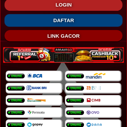
LOGIN
DAFTAR
LINK GACOR